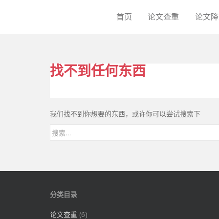
P
a
首页
论文查重
论文降
p
e
r
P
找不到任何东西
r
o
免
费
我们找不到你想要的东西，或许你可以尝试搜索下
论
文
搜索：
查
重
平
台
分类目录
论文查重
(6)