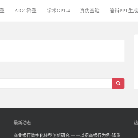
重
AIGC降重
学术GPT-4
真伪查验
答辩PPT生成
最新动态
热
商业银行数字化转型创新研究 ——以招商银行为例-降重