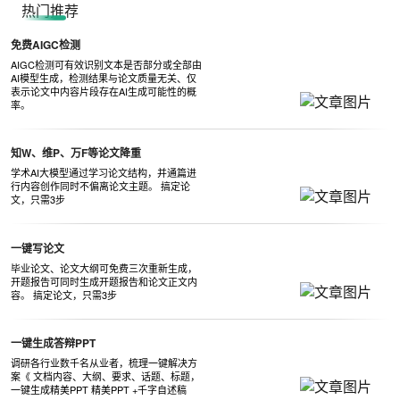
热门推荐
免费AIGC检测
AIGC检测可有效识别文本是否部分或全部由
AI模型生成，检测结果与论文质量无关、仅
表示论文中内容片段存在AI生成可能性的概
率。
知W、维P、万F等论文降重
学术AI大模型通过学习论文结构，并通篇进
行内容创作同时不偏离论文主题。 搞定论
文，只需3步
一键写论文
毕业论文、论文大纲可免费三次重新生成，
开题报告可同时生成开题报告和论文正文内
容。 搞定论文，只需3步
一键生成答辩PPT
调研各行业数千名从业者，梳理一键解决方
案《 文档内容、大纲、要求、话题、标题，
一键生成精美PPT 精美PPT +千字自述稿