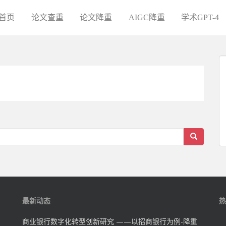
首页
论文查重
论文降重
AIGC降重
学术GPT-4
最新动态
热
商业银行数字化转型创新研究 ——以招商银行为例-降重