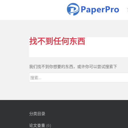
P
a
p
e
r
P
找不到任何东西
r
o
免
费
我们找不到你想要的东西，或许你可以尝试搜索下
论
文
搜索：
查
重
平
台
分类目录
论文查重
(6)