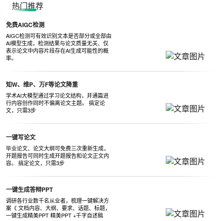
热门推荐
免费AIGC检测
AIGC检测可有效识别文本是否部分或全部由
AI模型生成，检测结果与论文质量无关、仅
表示论文中内容片段存在AI生成可能性的概
率。
知W、维P、万F等论文降重
学术AI大模型通过学习论文结构，并通篇进
行内容创作同时不偏离论文主题。 搞定论
文，只需3步
一键写论文
毕业论文、论文大纲可免费三次重新生成，
开题报告可同时生成开题报告和论文正文内
容。 搞定论文，只需3步
一键生成答辩PPT
调研各行业数千名从业者，梳理一键解决方
案《 文档内容、大纲、要求、话题、标题，
一键生成精美PPT 精美PPT +千字自述稿